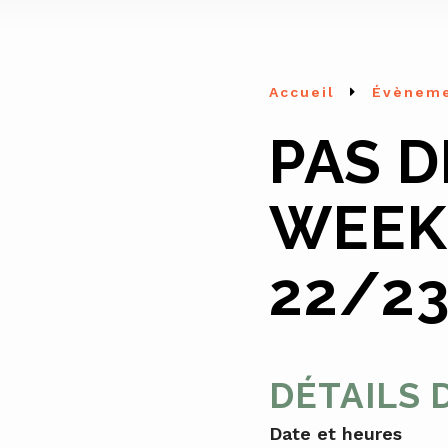
Accueil
Évènem
PAS D
WEEK
22/23
DÉTAILS 
Date et heures