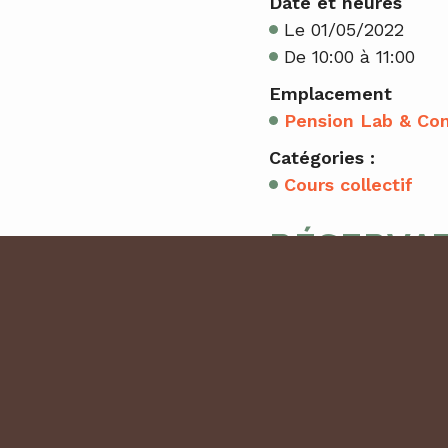
Date et heures
Le 01/05/2022
De 10:00 à 11:00
Emplacement
Pension Lab & Co
Catégories :
Cours collectif
RÉSERVA
0 place(s) restante(
Cet évènement est 