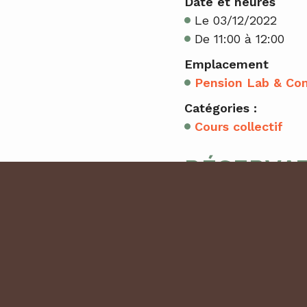
Date et heures
Le 03/12/2022
De 11:00 à 12:00
Emplacement
Pension Lab & Co
Catégories :
Cours collectif
RÉSERVA
1 place(s) restante(s
Les réservations so