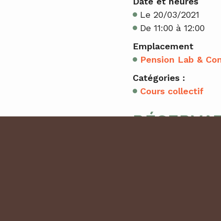
Date et heures
Le 20/03/2021
De 11:00 à 12:00
Emplacement
Pension Lab & Co
Catégories :
Cours collectif
RÉSERVA
0 place(s) restante(
Cet évènement est 