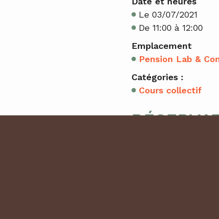
Date et heures
Le 03/07/2021
De 11:00 à 12:00
Emplacement
Pension Lab & Co
Catégories :
Cours collectif
RÉSERVA
0 place(s) restante(
Cet évènement est 