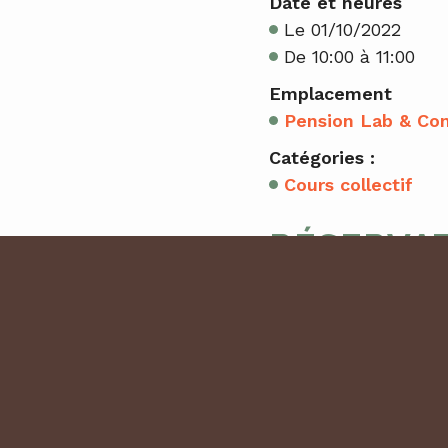
Date et heures
Le 01/10/2022
De 10:00 à 11:00
Emplacement
Pension Lab & Co
Catégories :
Cours collectif
RÉSERVA
1 place(s) restante(s
Les réservations so