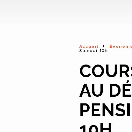
Accueil
Évènem
Samedi 10h
COUR
AU DÉ
PENS
10H