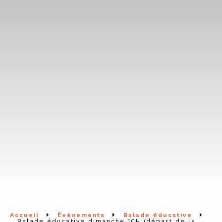
Accueil
Évènements
Balade éducative
Balade éducative dimanche 10H (départ de la