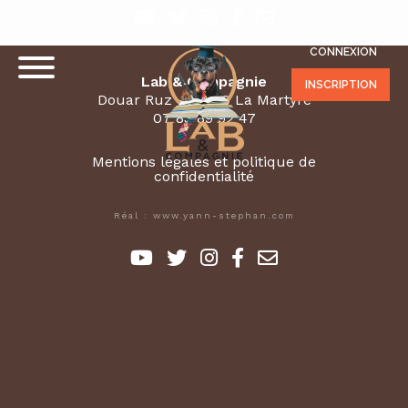
CONNEXION
Lab & Compagnie
INSCRIPTION
Douar Ruz - 29800 La Martyre
07 83 89 92 47
Mentions légales et politique de
confidentialité
Réal : www.yann-stephan.com