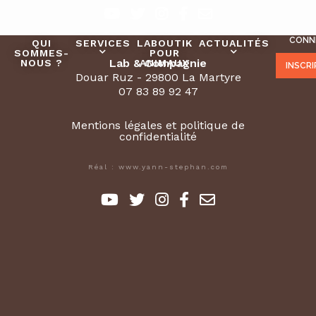
CONN
QUI
SERVICES
LABOUTIK
ACTUALITÉS
SOMMES-
POUR
Lab & Compagnie
NOUS ?
ANIMAUX
INSCR
Douar Ruz - 29800 La Martyre
07 83 89 92 47
Mentions légales et politique de
confidentialité
Réal : www.yann-stephan.com