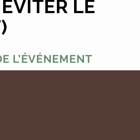
ÉVITER LE
)
DE L'ÉVÉNEMENT
artyre ( parking derrière l'école