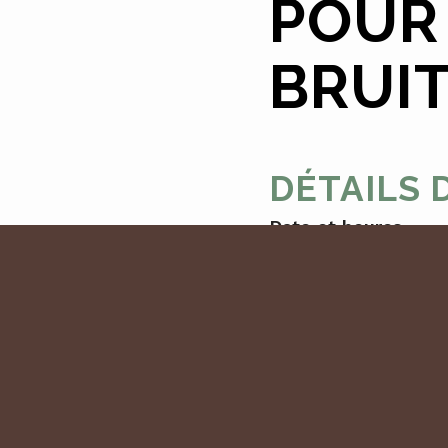
POUR 
BRUIT
DÉTAILS 
Date et heures
Le 08/01/2022
De 12:00 à 13:00
Emplacement
Le Bois noir - La M
publique)
Catégories :
Balade éducative