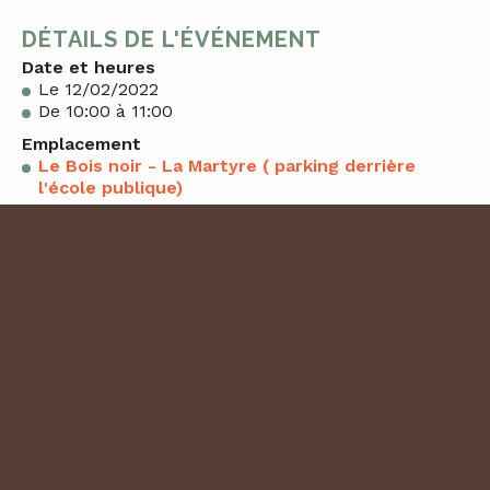
DÉTAILS DE L'ÉVÉNEMENT
Date et heures
Le 12/02/2022
De 10:00 à 11:00
Emplacement
Le Bois noir - La Martyre ( parking derrière
l'école publique)
Catégories :
Balade éducative
RÉSERVATION
0 place(s) restante(s)
Cet évènement est complet.