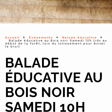
Accueil
Évènements
Balade éducative
Balade éducative au Bois noir Samedi 10h (rdv au
début de la forêt, loin du lotissement pour éviter
le bruit
BALADE
ÉDUCATIVE AU
BOIS NOIR
SAMEDI 10H