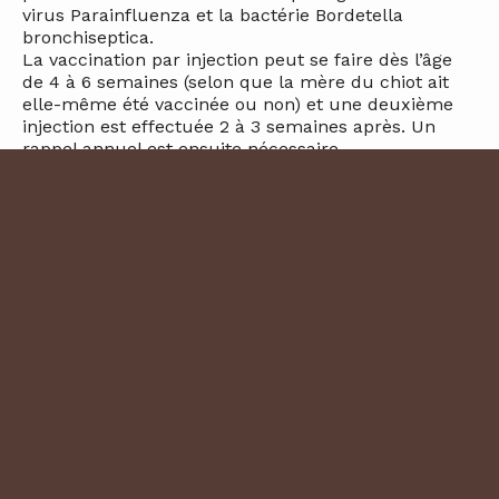
virus Parainfluenza et la bactérie Bordetella
bronchiseptica.
La vaccination par injection peut se faire dès l’âge
de 4 à 6 semaines (selon que la mère du chiot ait
elle-même été vaccinée ou non) et une deuxième
injection est effectuée 2 à 3 semaines après. Un
rappel annuel est ensuite nécessaire.
La vaccination intra-nasale est possible dès l’âge de
3 semaines et une dose unique suffit la première
année. Un rappel annuel est ensuite recommandé.
Pensez donc bien à faire vacciner votre chien contre
la toux de chenil, maladie souvent bénigne si elle
est traitée tôt, mais qui entraîne parfois des
complications !
Le vaccin est généralement obligatoire si votre
animal séjourne en chenil mais il est également très
vivement conseillé pour tout animal qui participe à
des regroupements canins (expositions, cours
d’éducation canine…) ! N’hésitez pas à demander
conseil à votre vétérinaire.
Source :
cliniqueveterinaireladeveze.com